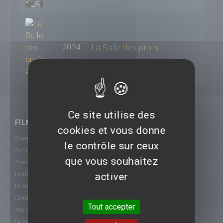
2024
La Salle des profs
Ce site utilise des
FILMS
cookies et vous donne
Science-Fiction
le contrôle sur ceux
Action
que vous souhaitez
Aventure
Horreur
activer
Drame
Comédie
Tout accepter
Animation
Documentaire