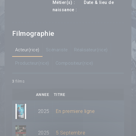
---
Métier(s) :
Date & lieu de
--- ---
naissance :
Filmographie
Acteur(rice)
Scénariste
Réalisateur(rice)
Producteur(rice)
Compositeur(rice)
3
films
ANNEE
TITRE
2025
En premiere ligne
2025
5 Septembre