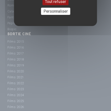
Tout refuser
Romance
Personnaliser
Catastrophe
Fantastique
Péplum
Biopic
SORTIE CINÉ
Films 2015
Films 2016
Films 2017
Films 2018
Films 2019
Films 2020
Films 2021
Films 2022
Films 2023
Films 2024
Films 2025
Films 2026