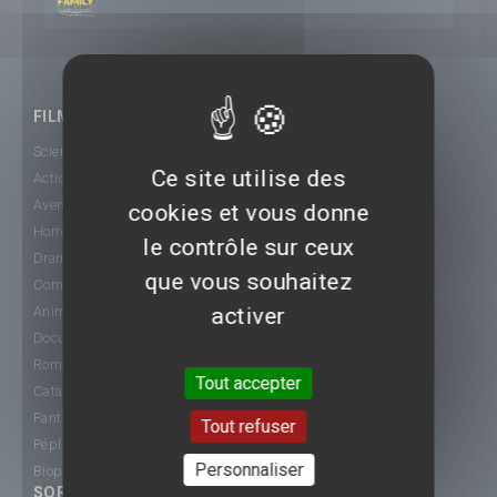
FILMS
Science-Fiction
Ce site utilise des
Action
Aventure
cookies et vous donne
Horreur
le contrôle sur ceux
Drame
que vous souhaitez
Comédie
activer
Animation
Documentaire
Romance
Tout accepter
Catastrophe
Fantastique
Tout refuser
Péplum
Personnaliser
Biopic
SORTIE CINÉ