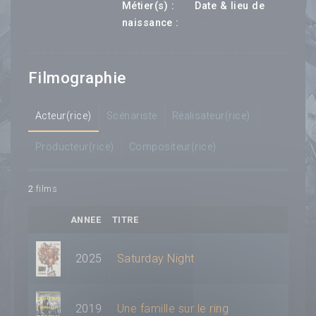
---
Métier(s) :
Date & lieu de
--- ---
naissance :
Filmographie
Acteur(rice)
Scénariste
Réalisateur(rice)
Producteur(rice)
Compositeur(rice)
2
films
ANNEE
TITRE
2025
Saturday Night
2019
Une famille sur le ring