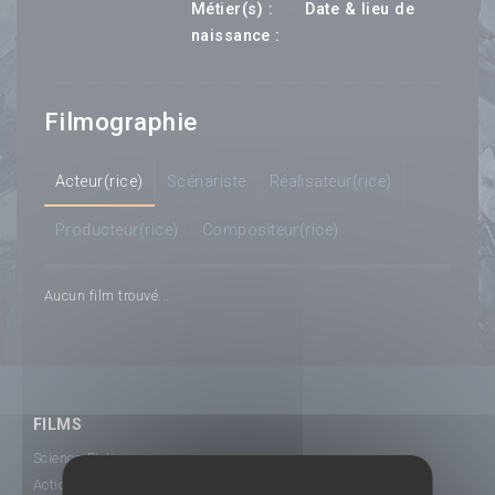
---
Métier(s) :
Date & lieu de
--- ---
naissance :
Filmographie
Acteur(rice)
Scénariste
Réalisateur(rice)
Producteur(rice)
Compositeur(rice)
Aucun film trouvé...
FILMS
Science-Fiction
Action