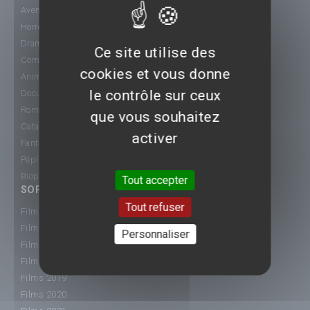
Aventure
Horreur
Drame
Ce site utilise des
Comédie
cookies et vous donne
Animation
le contrôle sur ceux
Documentaire
Romance
que vous souhaitez
Catastrophe
activer
Fantastique
Péplum
Biopic
Tout accepter
SORTIE CINÉ
Tout refuser
Films 2015
Films 2016
Personnaliser
Films 2017
Films 2018
Films 2019
Films 2020