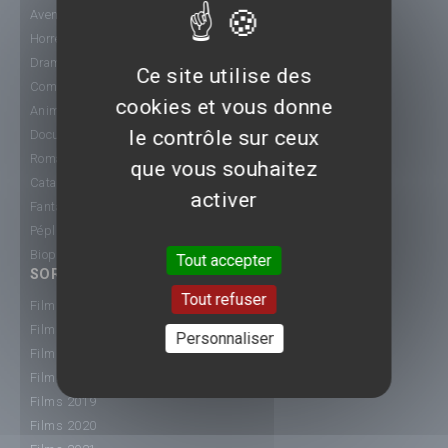
Aventure
Horreur
Drame
Ce site utilise des
Comédie
cookies et vous donne
Animation
le contrôle sur ceux
Documentaire
Romance
que vous souhaitez
Catastrophe
activer
Fantastique
Péplum
Biopic
Tout accepter
SORTIE CINÉ
Tout refuser
Films 2015
Films 2016
Personnaliser
Films 2017
Films 2018
Films 2019
Films 2020