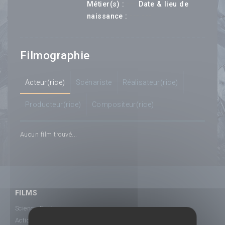
---
Métier(s) :
Date & lieu de
--- ---
naissance :
Filmographie
Acteur(rice)
Scénariste
Réalisateur(rice)
Producteur(rice)
Compositeur(rice)
Aucun film trouvé...
FILMS
Science-Fiction
Action