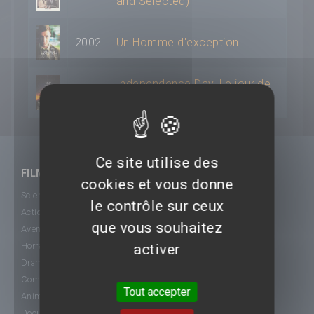
and Selected)
2002
Un Homme d'exception
Independence Day, Le jour de
1996
la riposte
Ce site utilise des
FILMS
cookies et vous donne
Science-Fiction
le contrôle sur ceux
Action
que vous souhaitez
Aventure
Horreur
activer
Drame
Comédie
Tout accepter
Animation
Documentaire