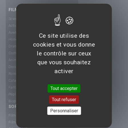
FILMS
Science-Fiction
Action
Aventure
Ce site utilise des
Horreur
cookies et vous donne
Drame
le contrôle sur ceux
Comédie
Animation
que vous souhaitez
Documentaire
activer
Romance
Catastrophe
Fantastique
Tout accepter
Péplum
Tout refuser
Biopic
SORTIE CINÉ
Personnaliser
Films 2015
Films 2016