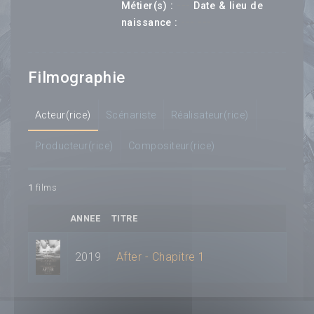
---
Métier(s) :
Date & lieu de
--- ---
naissance :
Filmographie
Acteur(rice)
Scénariste
Réalisateur(rice)
Producteur(rice)
Compositeur(rice)
1
films
ANNEE
TITRE
2019
After - Chapitre 1