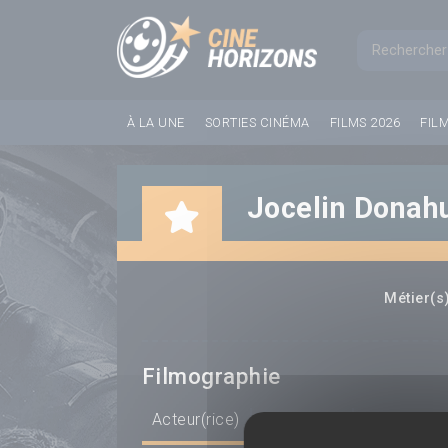
Panneau de gestion des cookies
Formul
À LA UNE
SORTIES CINÉMA
FILMS 2026
FIL
Jocelin Donah
Métier(s)
Filmographie
Acteur(rice)
Scénariste
Réalisateur