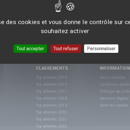
ise des cookies et vous donne le contrôle sur 
souhaitez activer
y
Tout accepter
Tout refuser
Personnaliser
CLASSEMENTS
INFORMATIO
Top attentes 2015
Nous contacter
Top attentes 2016
Conditions généra
Top attentes 2017
Politique de prot
Top attentes 2018
Mentions légales
Top attentes 2019
Gérer les cookies
Top attentes 2020
Top attentes 2021
Top attentes 2022