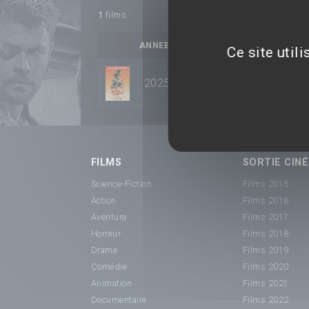
1
films
ANNEE
TITRE
Ce site util
2025
Last Stop : Yuma Count
FILMS
SORTIE CINÉ
Science-Fiction
Films 2015
Action
Films 2016
Aventure
Films 2017
Horreur
Films 2018
Drame
Films 2019
Comédie
Films 2020
Animation
Films 2021
Documentaire
Films 2022