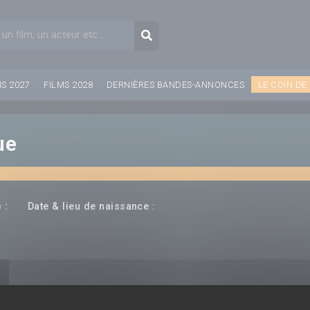
aire de recherche
Recherche
MS 2027
FILMS 2028
DERNIÈRES BANDES-ANNONCES
LE COIN DE
ue
---
--- ---
 :
Date & lieu de naissance :
(rice)
Producteur(rice)
Compositeur(rice)