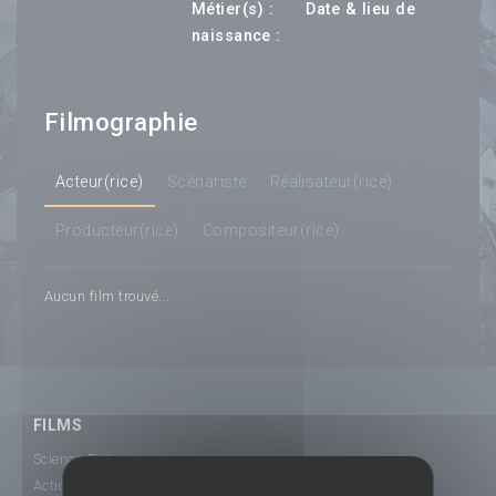
---
Métier(s) :
Date & lieu de
--- ---
naissance :
Filmographie
Acteur(rice)
Scénariste
Réalisateur(rice)
Producteur(rice)
Compositeur(rice)
Aucun film trouvé...
FILMS
Science-Fiction
Action