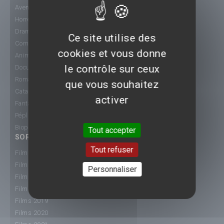
Aventure
Horreur
Drame
Ce site utilise des
Comédie
cookies et vous donne
Animation
le contrôle sur ceux
Documentaire
Romance
que vous souhaitez
Catastrophe
activer
Fantastique
Péplum
Biopic
Tout accepter
SORTIE CINÉ
Tout refuser
Films 2015
Films 2016
Personnaliser
Films 2017
Films 2018
Films 2019
Films 2020