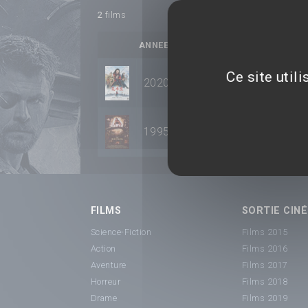
2
films
ANNEE
TITRE
Ce site util
2020
Mulan
1995
Le Livre de la jungle
FILMS
SORTIE CINÉ
Science-Fiction
Films 2015
Action
Films 2016
Aventure
Films 2017
Horreur
Films 2018
Drame
Films 2019