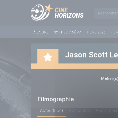
Panneau de gestion des cookies
Formul
À LA UNE
SORTIES CINÉMA
FILMS 2026
FIL
Jason Scott L
Métier(s)
Filmographie
Acteur(rice)
Scénariste
Réalisateur