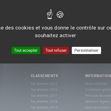
ise des cookies et vous donne le contrôle sur 
souhaitez activer
Tout accepter
Tout refuser
Personnaliser
CLASSEMENTS
INFORMATIO
Top attentes 2015
Nous contacter
Top attentes 2016
Conditions généra
Top attentes 2017
Politique de prot
Top attentes 2018
Mentions légales
Top attentes 2019
Gérer les cookies