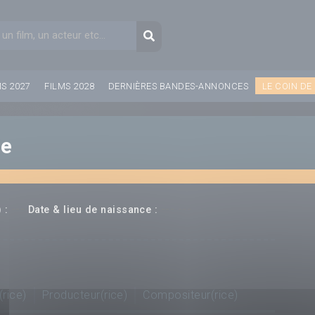
aire de recherche
Recherche
MS 2027
FILMS 2028
DERNIÈRES BANDES-ANNONCES
LE COIN DE
ee
---
--- ---
 :
Date & lieu de naissance :
(rice)
Producteur(rice)
Compositeur(rice)