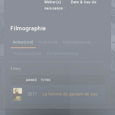
---
Métier(s) :
Date & lieu de
--- ---
naissance :
Filmographie
Acteur(rice)
Scénariste
Réalisateur(rice)
Producteur(rice)
Compositeur(rice)
1
films
ANNEE
TITRE
2017
La femme du gardien de zoo