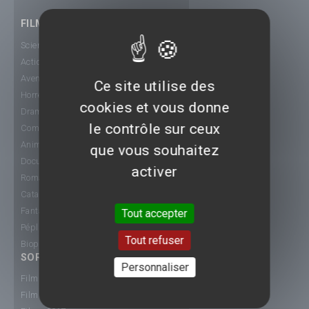
FILMS
Science-Fiction
Action
Aventure
Ce site utilise des
Horreur
cookies et vous donne
Drame
le contrôle sur ceux
Comédie
Animation
que vous souhaitez
Documentaire
activer
Romance
Catastrophe
Fantastique
Tout accepter
Péplum
Tout refuser
Biopic
SORTIE CINÉ
Personnaliser
Films 2015
Films 2016