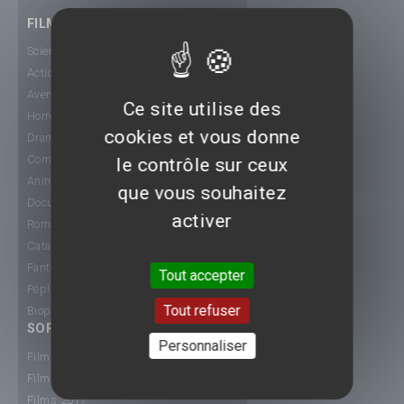
FILMS
Science-Fiction
Action
Aventure
Ce site utilise des
Horreur
cookies et vous donne
Drame
Comédie
le contrôle sur ceux
Animation
que vous souhaitez
Documentaire
activer
Romance
Catastrophe
Fantastique
Tout accepter
Péplum
Tout refuser
Biopic
SORTIE CINÉ
Personnaliser
Films 2015
Films 2016
Films 2017