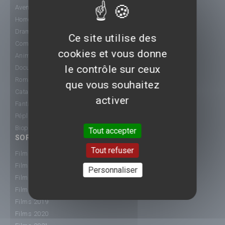
Aventure
Horreur
Drame
Ce site utilise des
Comédie
cookies et vous donne
Animation
le contrôle sur ceux
Documentaire
Romance
que vous souhaitez
Catastrophe
activer
Fantastique
Péplum
Biopic
Tout accepter
SORTIE CINÉ
Tout refuser
Films 2015
Films 2016
Personnaliser
Films 2017
Films 2018
Films 2019
Films 2020