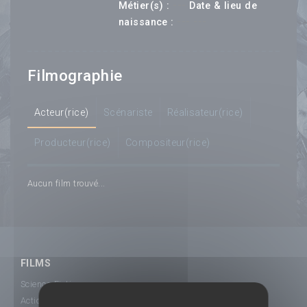
---
Métier(s) :
Date & lieu de
--- ---
naissance :
Filmographie
Acteur(rice)
Scénariste
Réalisateur(rice)
Producteur(rice)
Compositeur(rice)
Aucun film trouvé...
FILMS
Science-Fiction
Action