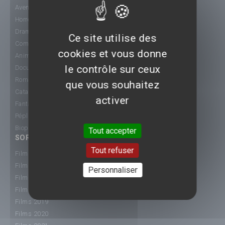
Aventure
Horreur
Drame
Ce site utilise des
Comédie
cookies et vous donne
Animation
le contrôle sur ceux
Documentaire
Romance
que vous souhaitez
Catastrophe
activer
Fantastique
Péplum
Biopic
Tout accepter
SORTIE CINÉ
Tout refuser
Films 2015
Films 2016
Personnaliser
Films 2017
Films 2018
Films 2019
Films 2020