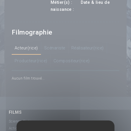
---
Métier(s) :
Date & lieu de
--- ---
naissance :
Filmographie
Acteur(rice)
Scénariste
Réalisateur(rice)
Producteur(rice)
Compositeur(rice)
Aucun film trouvé...
FILMS
Science-Fiction
Action