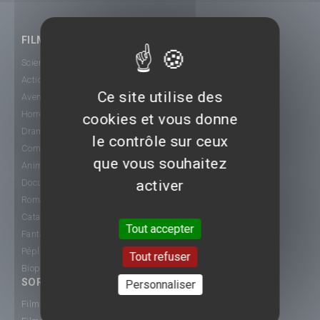
FILMS
Science-Fiction
Action
Ce site utilise des
Aventure
Horreur
cookies et vous donne
Drame
le contrôle sur ceux
Comédie
que vous souhaitez
Animation
Documentaire
activer
Romance
Catastrophe
Tout accepter
Fantastique
Péplum
Tout refuser
Biopic
SORTIE CINÉ
Personnaliser
Films 2015