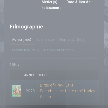
---
Métier(s) :
Date & lieu de
--- ---
naissance :
Filmographie
Acteur(rice)
Scénariste
Réalisateur(rice)
Producteur(rice)
Compositeur(rice)
1
films
ANNEE
TITRE
Birds of Prey (Et la
2020
Fantabuleuse Histoire d' Harley
Quinn)