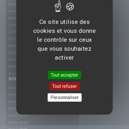
Aventure
Horreur
Drame
Ce site utilise des
Comédie
cookies et vous donne
Animation
le contrôle sur ceux
Documentaire
Romance
que vous souhaitez
Catastrophe
activer
Fantastique
Péplum
Biopic
Tout accepter
SORTIE CINÉ
Tout refuser
Films 2015
Films 2016
Personnaliser
Films 2017
Films 2018
Films 2019
Films 2020