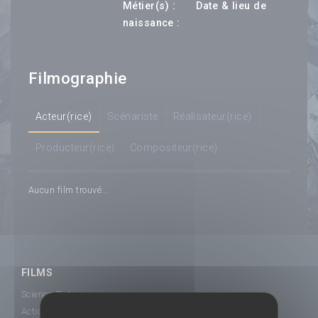
---
Métier(s) :
Date & lieu de
--- ---
naissance :
Filmographie
Acteur(rice)
Scénariste
Réalisateur(rice)
Producteur(rice)
Compositeur(rice)
Aucun film trouvé...
FILMS
Science-Fiction
Action