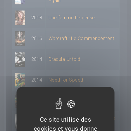
Again
2018
Une femme heureuse
2016
Warcraft : Le Commencement
2014
Dracula Untold
2014
Need for Speed
2013
Dead Man Down
Abraham Lincoln : Chasseur de
Ce site utilise des
2012
Vampires
cookies et vous donne