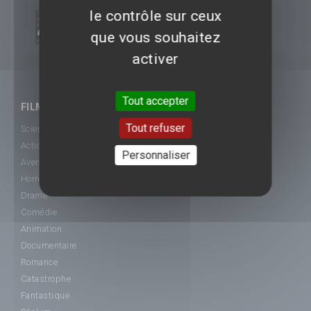
le contrôle sur ceux
2012
My Week With Marilyn
que vous souhaitez
activer
Tout accepter
FILMS
Tout refuser
Science-Fiction
Action
Personnaliser
Aventure
Horreur
Drame
Comédie
Animation
Documentaire
Romance
Catastrophe
Fantastique