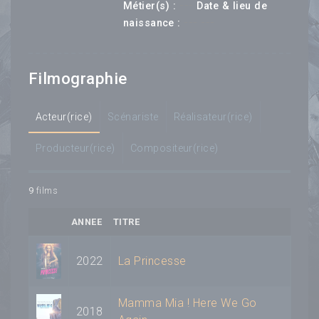
---
Métier(s) :
Date & lieu de
--- ---
naissance :
Filmographie
Acteur(rice)
Scénariste
Réalisateur(rice)
Producteur(rice)
Compositeur(rice)
9
films
ANNEE
TITRE
2022
La Princesse
Mamma Mia ! Here We Go
2018