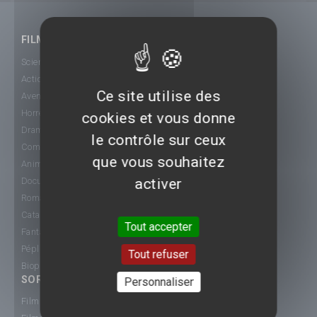
FILMS
Science-Fiction
Action
Ce site utilise des
Aventure
Horreur
cookies et vous donne
Drame
le contrôle sur ceux
Comédie
que vous souhaitez
Animation
Documentaire
activer
Romance
Catastrophe
Tout accepter
Fantastique
Péplum
Tout refuser
Biopic
SORTIE CINÉ
Personnaliser
Films 2015