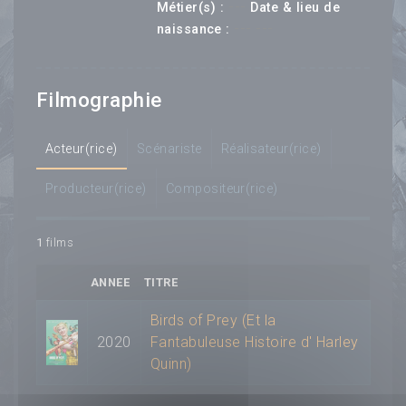
---
Métier(s) :
Date & lieu de
--- ---
naissance :
Filmographie
Acteur(rice)
Scénariste
Réalisateur(rice)
Producteur(rice)
Compositeur(rice)
1
films
ANNEE
TITRE
Birds of Prey (Et la
2020
Fantabuleuse Histoire d' Harley
Quinn)