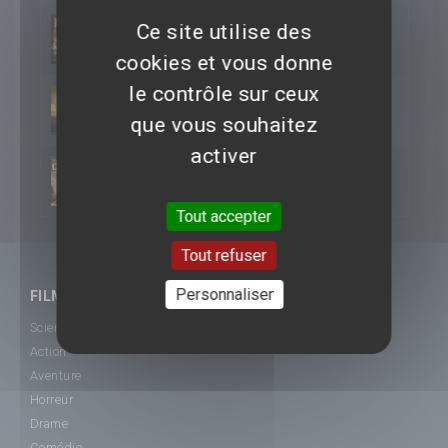
Ce site utilise des
2013
Les Flingueuses
cookies et vous donne
le contrôle sur ceux
2009
Che - 2ème partie : Guerilla
que vous souhaitez
activer
2009
Che - 1ère partie : L'Argentin
Tout accepter
Tout refuser
Personnaliser
FILMS
Science-Fiction
Action
Aventure
Horreur
Drame
Comédie