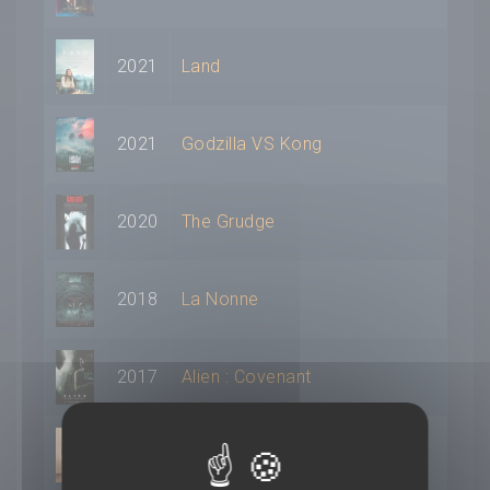
2021
Land
2021
Godzilla VS Kong
2020
The Grudge
2018
La Nonne
2017
Alien : Covenant
2014
Dom Hemingway