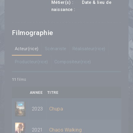
---
Métier(s) :
Date & lieu de
--- ---
naissance :
Filmographie
Acteur(rice)
Scénariste
Réalisateur(rice)
Producteur(rice)
Compositeur(rice)
11
films
ANNEE
TITRE
2023
Chupa
2021
Chaos Walking