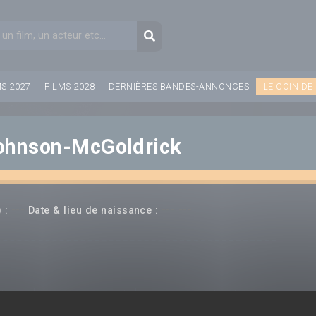
aire de recherche
Recherche
MS 2027
FILMS 2028
DERNIÈRES BANDES-ANNONCES
LE COIN DE
Johnson-McGoldrick
---
--- ---
 :
Date & lieu de naissance :
(rice)
Producteur(rice)
Compositeur(rice)