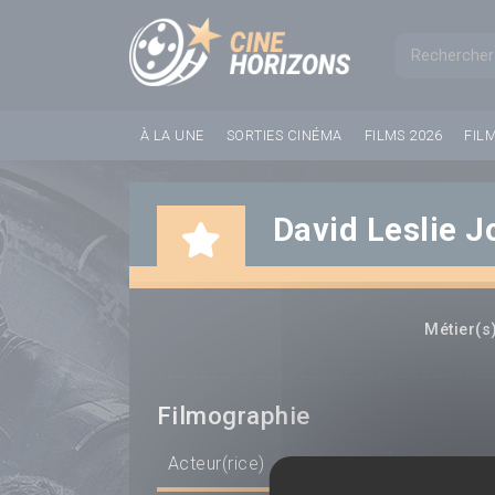
Panneau de gestion des cookies
Formul
À LA UNE
SORTIES CINÉMA
FILMS 2026
FIL
David Leslie 
Métier(s)
Filmographie
Acteur(rice)
Scénariste
Réalisateur