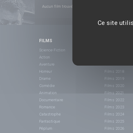
Aucun film trouvé...
Ce site util
FILMS
SORTIE CINÉ
Science-Fiction
Films 2015
Action
Films 2016
Aventure
Films 2017
Horreur
Films 2018
Drame
Films 2019
Comédie
Films 2020
Animation
Films 2021
Documentaire
Films 2022
Romance
Films 2023
Catastrophe
Films 2024
Fantastique
Films 2025
Péplum
Films 2026