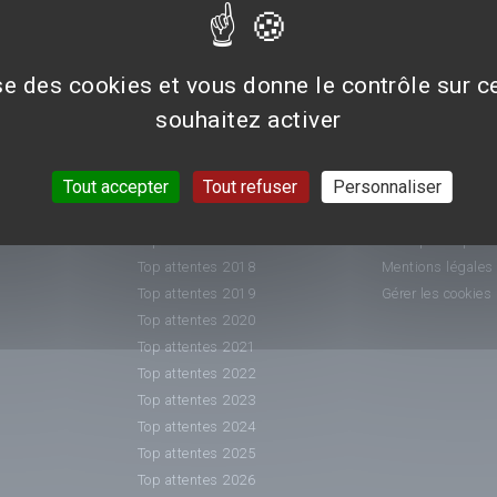
ise des cookies et vous donne le contrôle sur 
souhaitez activer
CLASSEMENTS
INFORMATIO
Tout accepter
Tout refuser
Personnaliser
Top attentes 2015
Nous contacter
Top attentes 2016
Conditions généra
Top attentes 2017
Politique de prot
Top attentes 2018
Mentions légales
Top attentes 2019
Gérer les cookies
Top attentes 2020
Top attentes 2021
Top attentes 2022
Top attentes 2023
Top attentes 2024
Top attentes 2025
Top attentes 2026