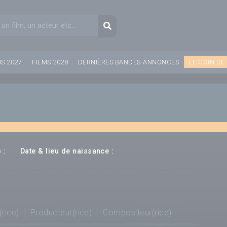
aire de recherche
Recherche
MS 2027
FILMS 2028
DERNIÈRES BANDES-ANNONCES
LE COIN DE
---
--- ---
 :
Date & lieu de naissance :
(rice)
Producteur(rice)
Compositeur(rice)