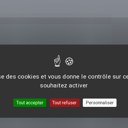
 A fond la caisse
ise des cookies et vous donne le contrôle sur 
souhaitez activer
Tout accepter
Tout refuser
Personnaliser
iles