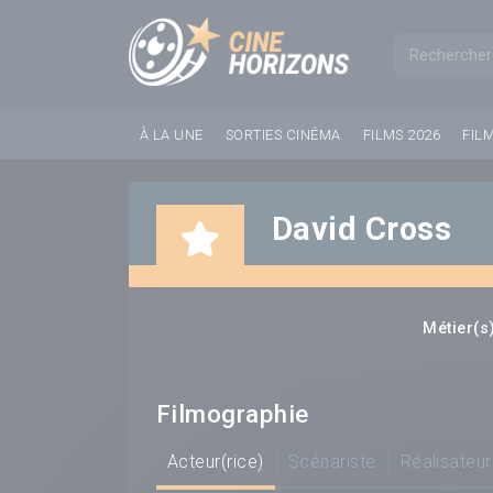
Panneau de gestion des cookies
Formul
À LA UNE
SORTIES CINÉMA
FILMS 2026
FIL
David Cross
Métier(s)
Filmographie
Acteur(rice)
Scénariste
Réalisateur