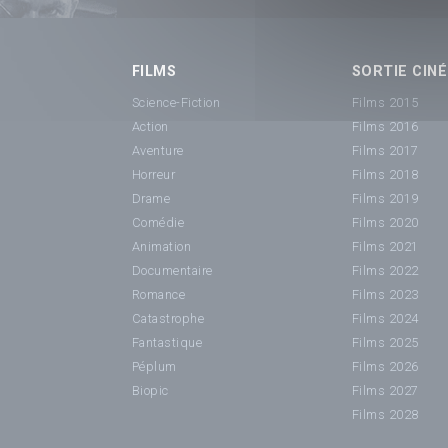
FILMS
SORTIE CINÉ
Science-Fiction
Films 2015
Action
Films 2016
Aventure
Films 2017
Horreur
Films 2018
Drame
Films 2019
Comédie
Films 2020
Animation
Films 2021
Documentaire
Films 2022
Romance
Films 2023
Catastrophe
Films 2024
Fantastique
Films 2025
Péplum
Films 2026
Biopic
Films 2027
Films 2028