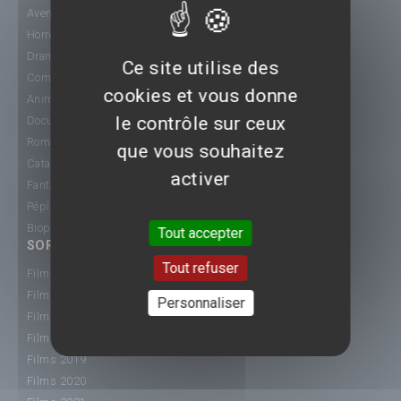
Aventure
Horreur
Drame
Ce site utilise des
Comédie
cookies et vous donne
Animation
le contrôle sur ceux
Documentaire
Romance
que vous souhaitez
Catastrophe
activer
Fantastique
Péplum
Biopic
Tout accepter
SORTIE CINÉ
Tout refuser
Films 2015
Films 2016
Personnaliser
Films 2017
Films 2018
Films 2019
Films 2020