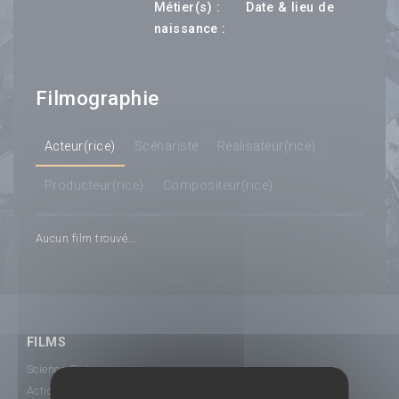
---
Métier(s) :
Date & lieu de
--- ---
naissance :
Filmographie
Acteur(rice)
Scénariste
Réalisateur(rice)
Producteur(rice)
Compositeur(rice)
Aucun film trouvé...
FILMS
Science-Fiction
Action