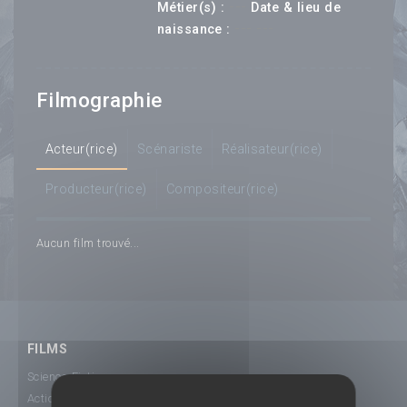
---
Métier(s) :
Date & lieu de
--- ---
naissance :
Filmographie
Acteur(rice)
Scénariste
Réalisateur(rice)
Producteur(rice)
Compositeur(rice)
Aucun film trouvé...
FILMS
Science-Fiction
Action