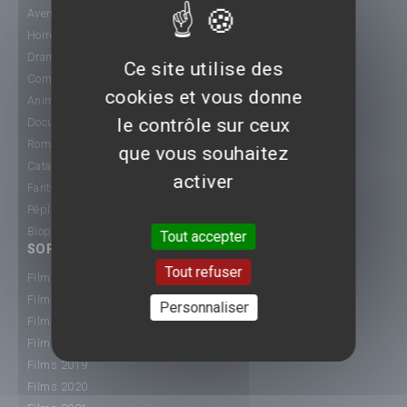
Aventure
Horreur
Drame
Ce site utilise des
Comédie
cookies et vous donne
Animation
le contrôle sur ceux
Documentaire
Romance
que vous souhaitez
Catastrophe
activer
Fantastique
Péplum
Biopic
Tout accepter
SORTIE CINÉ
Tout refuser
Films 2015
Films 2016
Personnaliser
Films 2017
Films 2018
Films 2019
Films 2020