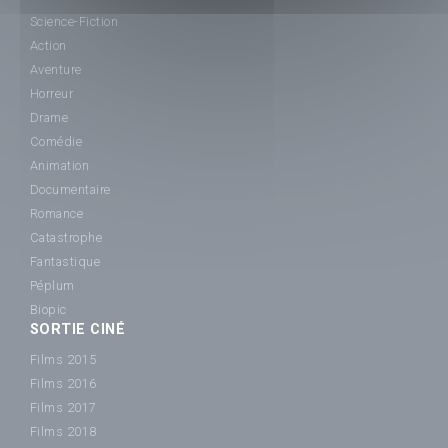
Science-Fiction
Action
Aventure
Horreur
Drame
Comédie
Animation
Documentaire
Romance
Catastrophe
Fantastique
Péplum
Biopic
SORTIE CINÉ
Films 2015
Films 2016
Films 2017
Films 2018