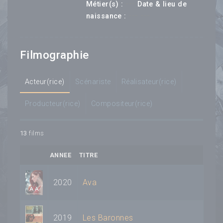
---
Métier(s) :
Date & lieu de
--- ---
naissance :
Filmographie
Acteur(rice)
Scénariste
Réalisateur(rice)
Producteur(rice)
Compositeur(rice)
13
films
ANNEE
TITRE
2020
Ava
2019
Les Baronnes