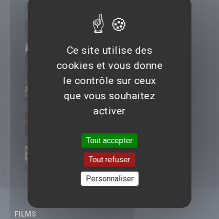
2015
Night Run
Ce site utilise des
2010
Crazy Night
cookies et vous donne
le contrôle sur ceux
2009
Terminator renaissance
que vous souhaitez
activer
2008
Wanted
Tout accepter
2008
Au bout de la nuit
Tout refuser
Personnaliser
FILMS