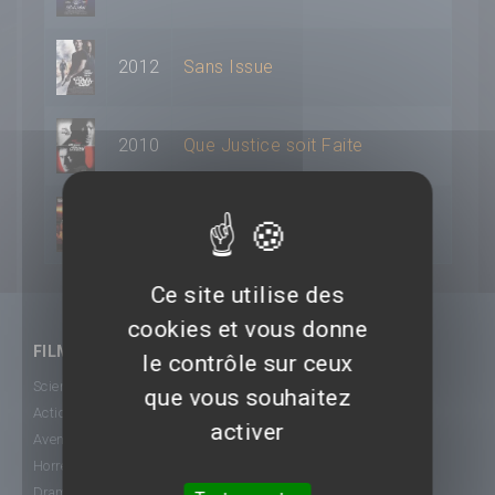
2012
Sans Issue
2010
Que Justice soit Faite
1992
Horizons lointains
Ce site utilise des
cookies et vous donne
FILMS
le contrôle sur ceux
Science-Fiction
que vous souhaitez
Action
activer
Aventure
Horreur
Drame