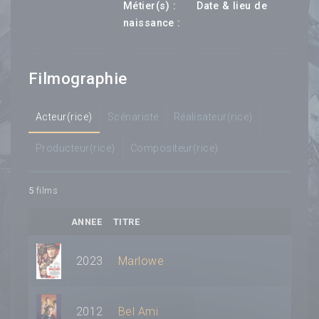
---
Métier(s) :
Date & lieu de
--- ---
naissance :
Filmographie
Acteur(rice)
Scénariste
Réalisateur(rice)
Producteur(rice)
Compositeur(rice)
5
films
ANNEE
TITRE
2023
Marlowe
2012
Bel Ami