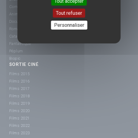
Tout accepter
Comédie
Tout refuser
Animation
Documentaire
Personnaliser
Romance
Catastrophe
Fantastique
Péplum
Biopic
SORTIE CINÉ
Films 2015
Films 2016
Films 2017
Films 2018
Films 2019
Films 2020
Films 2021
Films 2022
Films 2023