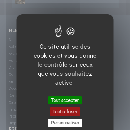
FILMS
Science-Fiction
Ce site utilise des
Action
Aventure
cookies et vous donne
Horreur
le contrôle sur ceux
Drame
que vous souhaitez
Comédie
activer
Animation
Documentaire
Romance
Tout accepter
Catastrophe
Fantastique
Tout refuser
Péplum
Personnaliser
Biopic
SORTIE CINÉ