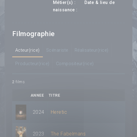
---
Métier(s) :
Date & lieu de
--- ---
naissance :
Filmographie
Acteur(rice)
Scénariste
Réalisateur(rice)
Producteur(rice)
Compositeur(rice)
2
films
ANNEE
TITRE
2024
Heretic
2023
The Fabelmans