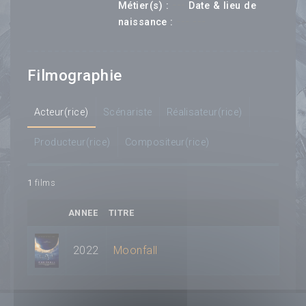
---
Métier(s) :
Date & lieu de
--- ---
naissance :
Filmographie
Acteur(rice)
Scénariste
Réalisateur(rice)
Producteur(rice)
Compositeur(rice)
1
films
ANNEE
TITRE
2022
Moonfall