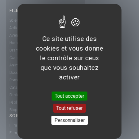
FILMS
Science-Fiction
Action
Aventure
Ce site utilise des
Horreur
cookies et vous donne
Drame
le contrôle sur ceux
Comédie
Animation
que vous souhaitez
Documentaire
activer
Romance
Catastrophe
Fantastique
Tout accepter
Péplum
Tout refuser
Biopic
SORTIE CINÉ
Personnaliser
Films 2015
Films 2016