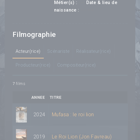
---
Métier(s) :
Date & lieu de
--- ---
naissance :
Filmographie
Acteur(rice)
Scénariste
Réalisateur(rice)
Producteur(rice)
Compositeur(rice)
7
films
ANNEE
TITRE
2024
Mufasa : le roi lion
2019
Le Roi Lion (Jon Favreau)