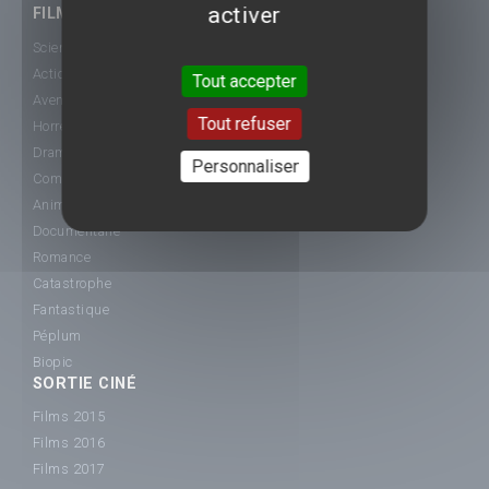
activer
FILMS
Science-Fiction
Action
Tout accepter
Aventure
Tout refuser
Horreur
Drame
Personnaliser
Comédie
Animation
Documentaire
Romance
Catastrophe
Fantastique
Péplum
Biopic
SORTIE CINÉ
Films 2015
Films 2016
Films 2017