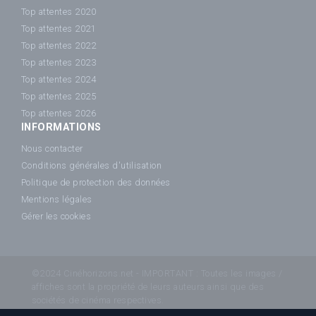
Top attentes 2020
Top attentes 2021
Top attentes 2022
Top attentes 2023
Top attentes 2024
Top attentes 2025
Top attentes 2026
INFORMATIONS
Nous contacter
Conditions générales d'utilisation
Politique de protection des données
Mentions légales
Gérer les cookies
©2024 Cinéhorizons.net - IMPORTANT : Toutes les images /
affiches sont la propriété de leurs auteurs ainsi que des
sociétés de cinéma respectives.