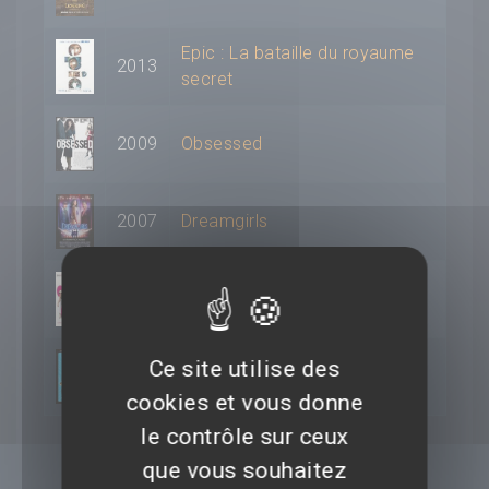
Epic : La bataille du royaume
2013
secret
2009
Obsessed
2007
Dreamgirls
2006
La Panthère Rose
Austin Powers dans
Ce site utilise des
2002
Goldmember
cookies et vous donne
le contrôle sur ceux
que vous souhaitez