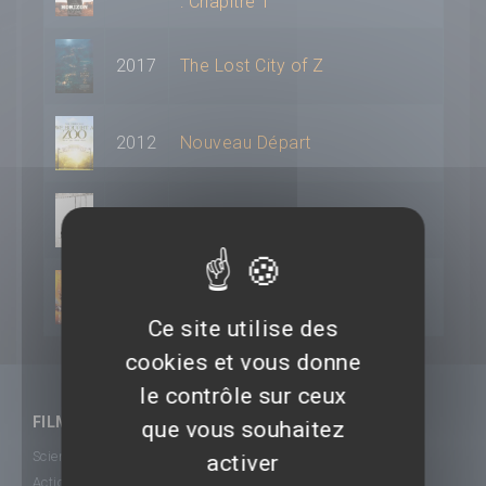
: Chapitre 1
2017
The Lost City of Z
2012
Nouveau Départ
2006
Saw III
1995
Braveheart
Ce site utilise des
cookies et vous donne
le contrôle sur ceux
FILMS
que vous souhaitez
Science-Fiction
activer
Action