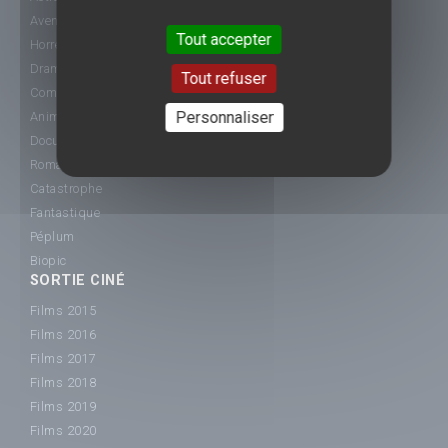
Aventure
Tout accepter
Horreur
Drame
Tout refuser
Comédie
Personnaliser
Animation
Documentaire
Romance
Catastrophe
Fantastique
Péplum
Biopic
SORTIE CINÉ
Films 2015
Films 2016
Films 2017
Films 2018
Films 2019
Films 2020