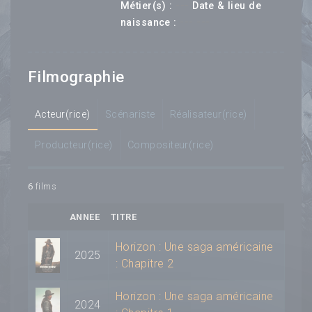
---
Métier(s) :
Date & lieu de
--- ---
naissance :
Filmographie
Acteur(rice)
Scénariste
Réalisateur(rice)
Producteur(rice)
Compositeur(rice)
6
films
ANNEE
TITRE
Horizon : Une saga américaine
2025
: Chapitre 2
Horizon : Une saga américaine
2024