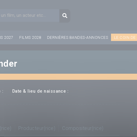
aire de recherche
Recherche
MS 2027
FILMS 2028
DERNIÈRES BANDES-ANNONCES
LE COIN DE
nder
---
--- ---
 :
Date & lieu de naissance :
(rice)
Producteur(rice)
Compositeur(rice)