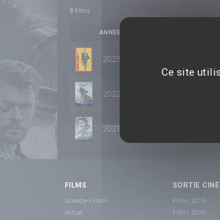
3
films
ANNEE
TITRE
2025
Novocaïne
Ce site util
2022
Prey
2021
Ice Road
FILMS
SORTIE CINÉ
Science-Fiction
Films 2015
Action
Films 2016