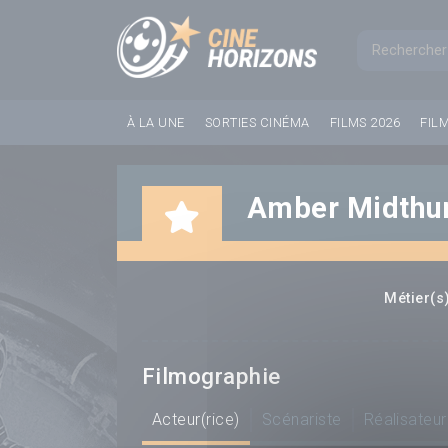
Panneau de gestion des cookies
Formul
À LA UNE
SORTIES CINÉMA
FILMS 2026
FIL
Amber Midthu
Métier(s)
Filmographie
Acteur(rice)
Scénariste
Réalisateur