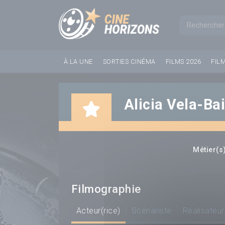
Panneau de gestion des cookies
Formul
À LA UNE
SORTIES CINÉMA
FILMS 2026
FIL
Alicia Vela-Ba
Métier(s)
Filmographie
Acteur(rice)
Scénariste
Réalisateur