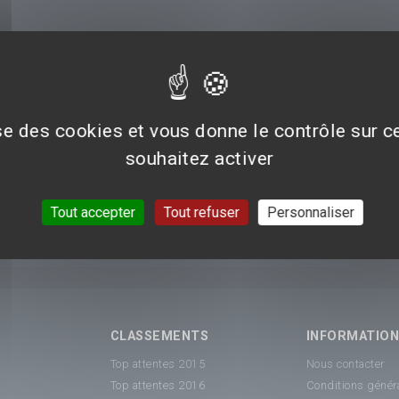
n du Mal
ise des cookies et vous donne le contrôle sur 
souhaitez activer
s
Tout accepter
Tout refuser
Personnaliser
CLASSEMENTS
INFORMATIO
Top attentes 2015
Nous contacter
Top attentes 2016
Conditions généra