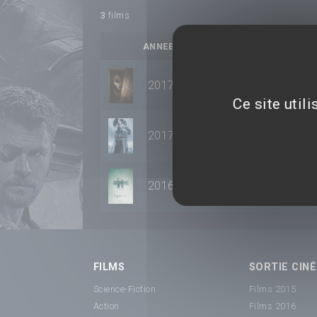
3
films
ANNEE
TITRE
2017
Annabelle 2 : la Créatio
Ce site util
2017
Underworld : Blood War
2016
Dans Le Noir
FILMS
SORTIE CINÉ
Science-Fiction
Films 2015
Action
Films 2016