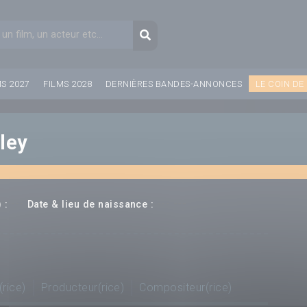
aire de recherche
Recherche
MS 2027
FILMS 2028
DERNIÈRES BANDES-ANNONCES
LE COIN DE
iley
---
--- ---
 :
Date & lieu de naissance :
(rice)
Producteur(rice)
Compositeur(rice)