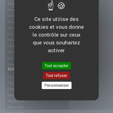
Aventure
Horreur
Drame
Ce site utilise des
Comédie
cookies et vous donne
Animation
le contrôle sur ceux
Documentaire
Romance
que vous souhaitez
Catastrophe
activer
Fantastique
Péplum
Biopic
Tout accepter
SORTIE CINÉ
Tout refuser
Films 2015
Films 2016
Personnaliser
Films 2017
Films 2018
Films 2019
Films 2020