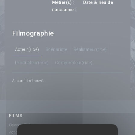
---
Métier(s) :
Date & lieu de
--- ---
naissance :
Filmographie
Acteur(rice)
Scénariste
Réalisateur(rice)
Producteur(rice)
Compositeur(rice)
Aucun film trouvé...
FILMS
Science-Fiction
Action