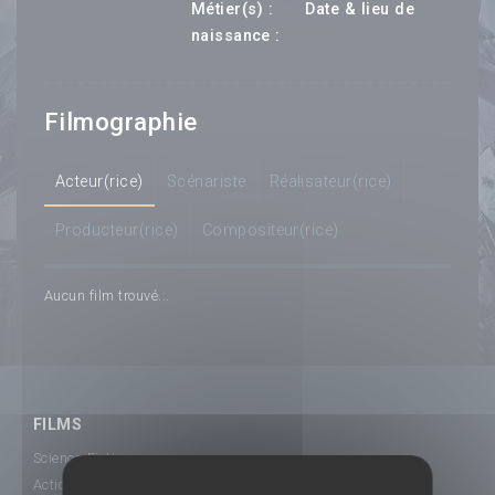
---
Métier(s) :
Date & lieu de
--- ---
naissance :
Filmographie
Acteur(rice)
Scénariste
Réalisateur(rice)
Producteur(rice)
Compositeur(rice)
Aucun film trouvé...
FILMS
Science-Fiction
Action