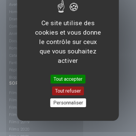
Aventure
Horreur
Drame
Ce site utilise des
Comédie
cookies et vous donne
Animation
le contrôle sur ceux
Documentaire
Romance
que vous souhaitez
Catastrophe
activer
Fantastique
Péplum
Biopic
Tout accepter
SORTIE CINÉ
Tout refuser
Films 2015
Films 2016
Personnaliser
Films 2017
Films 2018
Films 2019
Films 2020