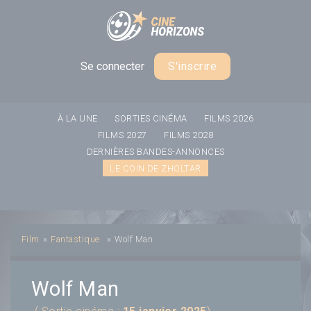
Panneau de gestion des cookies
Se connecter
S'inscrire
À LA UNE
SORTIES CINÉMA
FILMS 2026
FILMS 2027
FILMS 2028
DERNIÈRES BANDES-ANNONCES
LE COIN DE ZHOLTAR
Film
»
Fantastique
»
Wolf Man
Wolf Man