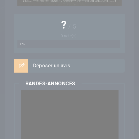
?
/
5
0
note(s)
0%
Déposer un avis
BANDES-ANNONCES