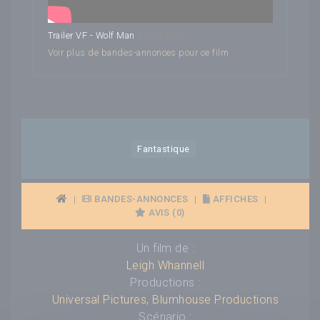
Wolf Man
Trailer VF - Wolf Man
Voir plus de bandes-annonces pour ce film
Fantastique
|
BANDES-ANNONCES
|
AFFICHES
|
AVIS (0)
Un film de :
Leigh Whannell
Productions :
Universal Pictures
,
Blumhouse Productions
Scénario :