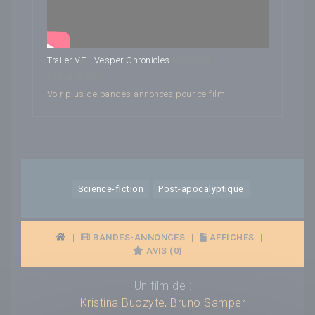
Vesper
Trailer VF - Vesper Chronicles
Chronicles
Voir plus de bandes-annonces pour ce film
Science-fiction
Post-apocalyptique
|
BANDES-ANNONCES
|
AFFICHES
|
AVIS (0)
Un film de :
Kristina Buozyte
,
Bruno Samper