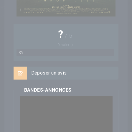
?
/
5
0
note(s)
0%
Déposer un avis
BANDES-ANNONCES