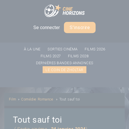
Panneau de gestion des cookies
Se connecter
S'inscrire
À LA UNE
SORTIES CINÉMA
FILMS 2026
FILMS 2027
FILMS 2028
DERNIÈRES BANDES-ANNONCES
LE COIN DE ZHOLTAR
Film
»
Comédie
Romance
»
Tout sauf toi
Tout sauf toi