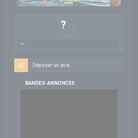
?
/
5
0
note(s)
0%
Déposer un avis
BANDES-ANNONCES