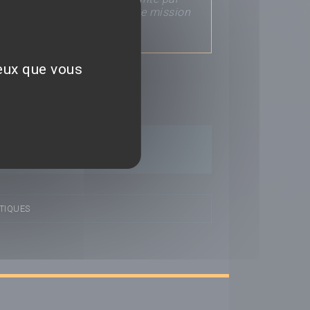
es cauchemars au cours d’une mission
ceux que vous
Déposer un avis
TIQUES