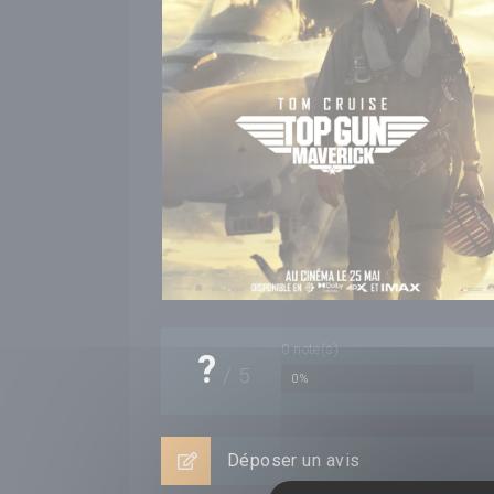
0
note(s)
?
/
5
0%
Déposer un avis