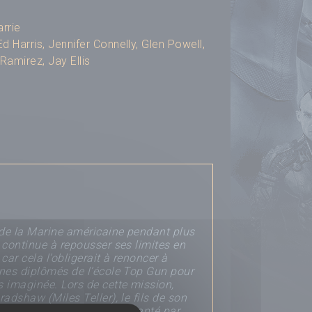
rrie
Ed Harris
,
Jennifer Connelly
,
Glen Powell
,
 Ramirez
,
Jay Ellis
e de la Marine américaine pendant plus
 continue à repousser ses limites en
 car cela l’obligerait à renoncer à
unes diplômés de l’école Top Gun pour
s imaginée. Lors de cette mission,
adshaw (Miles Teller), le fils de son
ce à un avenir incertain, hanté par