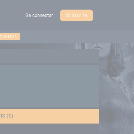
Se connecter
S'inscrire
 ZHOLTAR
IS (0)