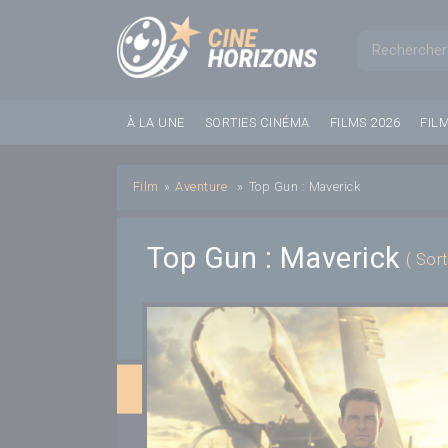
Panneau de gestion des cookies
Formul
À LA UNE
SORTIES CINÉMA
FILMS 2026
FIL
Film
»
Aventure
»
Top Gun : Maverick
Top Gun : Maverick
( Sor