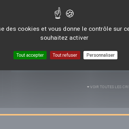
ses fantômes, Maverick va devoir affronter ses pir
qui exigera les plus grands des sacrifices.
ise des cookies et vous donne le contrôle sur 
AVIS/CRITIQUE DU FILM
TOP GUN : MAVERICK
souhaitez activer
Tout accepter
Tout refuser
Personnaliser
Aucun avis n'est pour le moment disponible.
VOIR TOUTES LES CRI