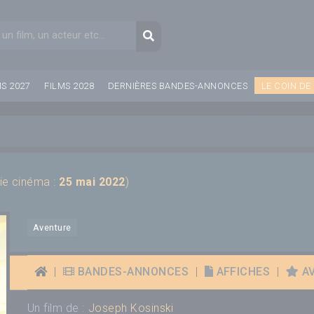
aire de recherche
Recherche
MS 2027
FILMS 2028
DERNIÈRES BANDES-ANNONCES
LE COIN DE
tie cinéma :
25 mai 2022
)
Aventure
|
BANDES-ANNONCES
|
AFFICHES
|
AV
Un film de :
Joseph Kosinski