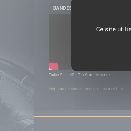
BANDES-ANNONCES
Ce site util
Top
Trailer Final VF - Top Gun : Maverick
Gun : Maverick
Voir plus de bandes-annonces pour ce film