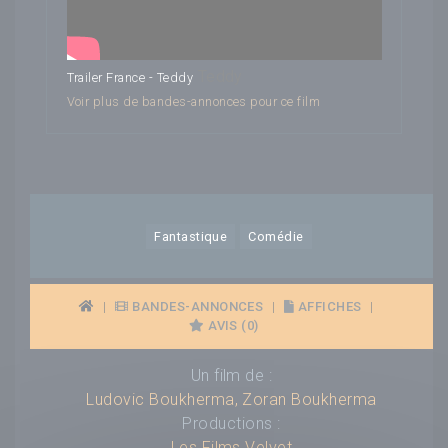
Teddy
Trailer France - Teddy
Voir plus de bandes-annonces pour ce film
Fantastique
Comédie
|
BANDES-ANNONCES
|
AFFICHES
|
AVIS (0)
Un film de :
Ludovic Boukherma
,
Zoran Boukherma
Productions :
Les Films Velvet