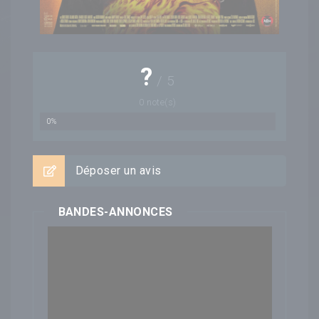
?
/
5
0
note(s)
0%
Déposer un avis
BANDES-ANNONCES