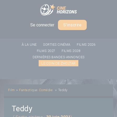
Panneau de gestion des cookies
Se connecter
S'inscrire
À LA UNE
SORTIES CINÉMA
FILMS 2026
FILMS 2027
FILMS 2028
DERNIÈRES BANDES-ANNONCES
LE COIN DE ZHOLTAR
Film
»
Fantastique
Comédie
»
Teddy
Teddy