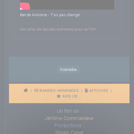
T'as pas
Bande Annonce - T'as pas changé
changé
Voir plus de bandes-annonces pour ce film
Comédie
|
BANDES-ANNONCES
|
AFFICHES
|
AVIS (0)
Un film de :
Jérôme Commandeur
Productions :
Studio Canal