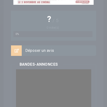
?
/
5
0
note(s)
0%
Déposer un avis
BANDES-ANNONCES