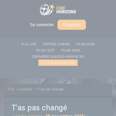
Panneau de gestion des cookies
Se connecter
S'inscrire
À LA UNE
SORTIES CINÉMA
FILMS 2026
FILMS 2027
FILMS 2028
DERNIÈRES BANDES-ANNONCES
LE COIN DE ZHOLTAR
Film
»
Comédie
»
T'as pas changé
T'as pas changé