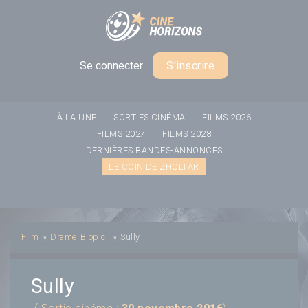
Panneau de gestion des cookies
Se connecter
S'inscrire
À LA UNE
SORTIES CINÉMA
FILMS 2026
FILMS 2027
FILMS 2028
DERNIÈRES BANDES-ANNONCES
LE COIN DE ZHOLTAR
Film
»
Drame
Biopic
»
Sully
Sully