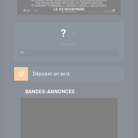
?
/
5
0
note(s)
0%
Déposer un avis
BANDES-ANNONCES