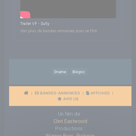
Sully
Trailer VF - Sully
Voir plus de bandes-annonces pour ce film
Drame
Biopic
|
BANDES-ANNONCES
|
AFFICHES
|
AVIS (0)
Un film de :
Clint Eastwood
Productions :
Warner Bros. Pictures