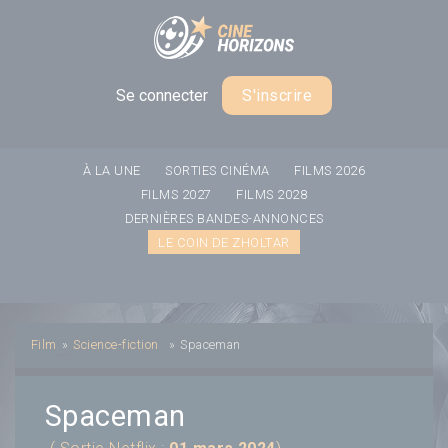
Panneau de gestion des cookies
Se connecter
S'inscrire
À LA UNE
SORTIES CINÉMA
FILMS 2026
FILMS 2027
FILMS 2028
DERNIÈRES BANDES-ANNONCES
LE COIN DE ZHOLTAR
Film
»
Science-fiction
»
Spaceman
Spaceman