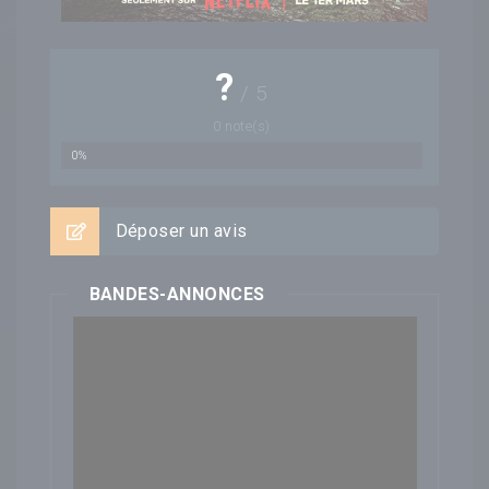
?
/
5
0
note(s)
0%
Déposer un avis
BANDES-ANNONCES