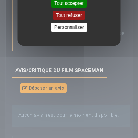
Tout accepter
choses avec sa femme Lenka (Carey
Mulligan), il reçoit l'aide d'une mystérieuse
Tout refuser
créature vieille comme le monde qui se
cachait dans les entrailles de son vaisseau :
Hanus (doublé par Paul Dano en VO) va
Personnaliser
épauler Jakub pour comprendre ce qui cloche
avant qu'il ne soit trop tard.
AVIS/CRITIQUE DU FILM
SPACEMAN
Déposer un avis
Aucun avis n'est pour le moment disponible.