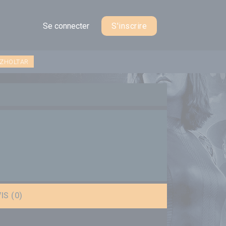
Se connecter
S'inscrire
 ZHOLTAR
IS (0)