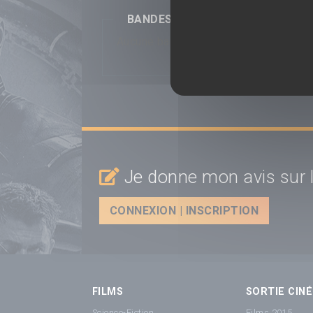
BANDES-ANNONCES
Aucune bande-annonce disponible...
Je donne mon avis sur l
CONNEXION | INSCRIPTION
FILMS
SORTIE CINÉ
Science-Fiction
Films 2015