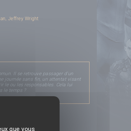
han
,
Jeffrey Wright
mun. Il se retrouve passager d'un
e journée sans fin, un attentat visant
r le ou les responsables. Cela lui
ns le temps ?
oser un avis
ceux que vous