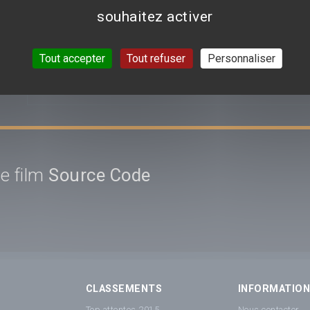
souhaitez activer
Aucun avis n'est pour le moment disponible.
Tout accepter
Tout refuser
Personnaliser
VOIR TOUTES LES CRI
e film
Source Code
CLASSEMENTS
INFORMATIO
Top attentes 2015
Nous contacter