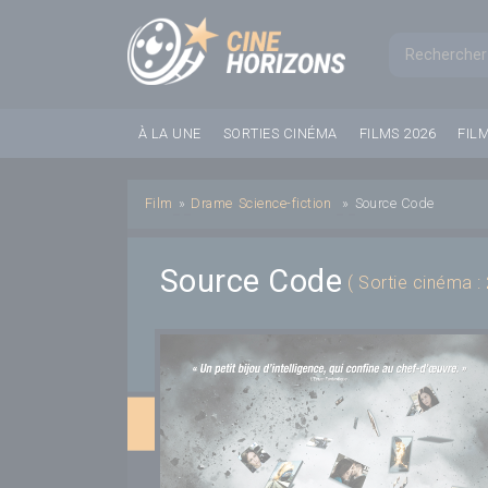
Panneau de gestion des cookies
Formul
À LA UNE
SORTIES CINÉMA
FILMS 2026
FIL
Film
»
Drame
Science-fiction
»
Source Code
Source Code
( Sortie cinéma :