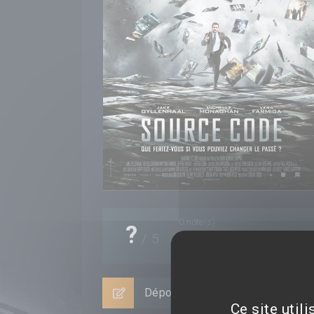
0
note(s)
?
/
5
0%
Déposer un avis
Ce site util