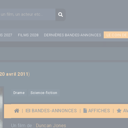
aire de recherche
Recherche
MS 2027
FILMS 2028
DERNIÈRES BANDES-ANNONCES
LE COIN DE
20 avril 2011
)
Drame
Science-fiction
|
BANDES-ANNONCES
|
AFFICHES
|
AV
Un film de :
Duncan Jones