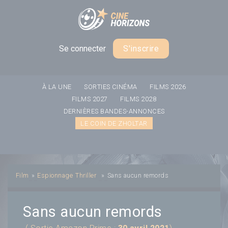
Panneau de gestion des cookies
Se connecter
S'inscrire
À LA UNE
SORTIES CINÉMA
FILMS 2026
FILMS 2027
FILMS 2028
DERNIÈRES BANDES-ANNONCES
LE COIN DE ZHOLTAR
Film
»
Espionnage
Thriller
»
Sans aucun remords
Sans aucun remords