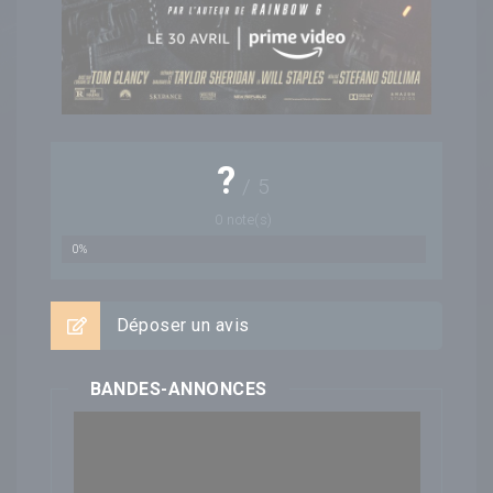
?
/
5
0
note(s)
0%
Déposer un avis
BANDES-ANNONCES