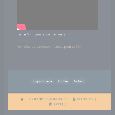
Sans aucun
Trailer VF - Sans aucun remords
remords
Voir plus de bandes-annonces pour ce film
Espionnage
Thriller
Action
|
BANDES-ANNONCES
|
AFFICHES
|
AVIS (0)