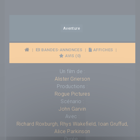
Aventure
|
BANDES-ANNONCES
|
AFFICHES
|
AVIS (0)
Un film de :
Alister Grierson
Productions :
Rogue Pictures
Scénario :
John Garvin
Avec :
Richard Roxburgh
,
Rhys Wakefield
,
Ioan Gruffud
,
Alice Parkinson
Durée :