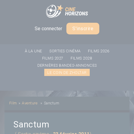
Panneau de gestion des cookies
Se connecter
S'inscrire
À LA UNE
SORTIES CINÉMA
FILMS 2026
FILMS 2027
FILMS 2028
DERNIÈRES BANDES-ANNONCES
LE COIN DE ZHOLTAR
Film
»
Aventure
»
Sanctum
Sanctum