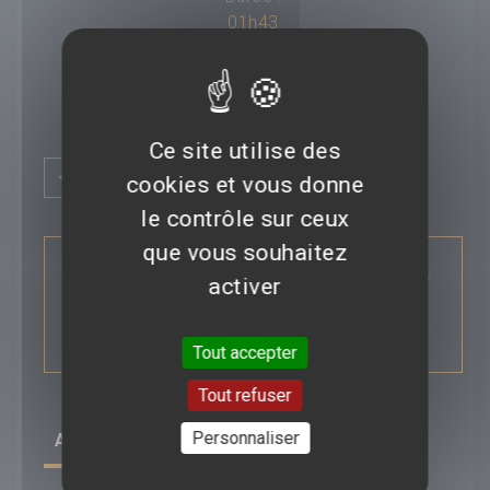
01h43
Titre original :
Sanctum
Ce site utilise des
Compositeur :
---
Plus d'infos
Budget :
cookies et vous donne
$ 30 000 000
le contrôle sur ceux
SYNOPSIS :
que vous souhaitez
Box-office mondial :
---
Une équipe de plongée menée par un père et
activer
Classification :
---
son fils se retrouve confrontée à un grave
Pays :
---
danger...
Saga :
---
Tout accepter
Tout refuser
Personnaliser
AVIS/CRITIQUE DU FILM
SANCTUM