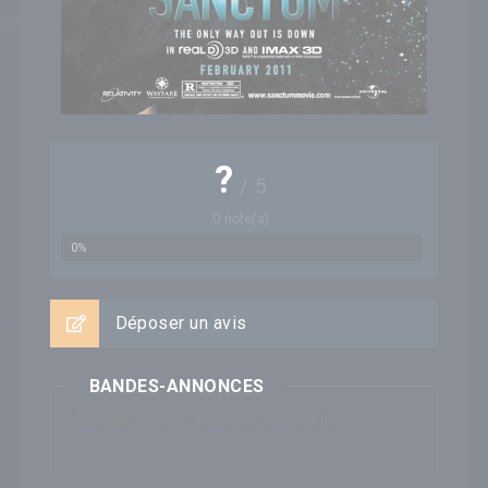
?
/
5
0
note(s)
0%
Déposer un avis
BANDES-ANNONCES
Aucune bande-annonce disponible...