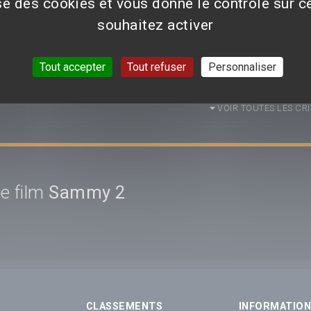
ise des cookies et vous donne le contrôle sur 
souhaitez activer
Aucun avis n'est pour le moment disponible.
Tout accepter
Tout refuser
Personnaliser
VOIR TOUTES LES CRI
e film
Sammy 2
CLASSEMENTS
INFORMATIO