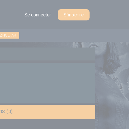
Se connecter
S'inscrire
 ZHOLTAR
IS (0)