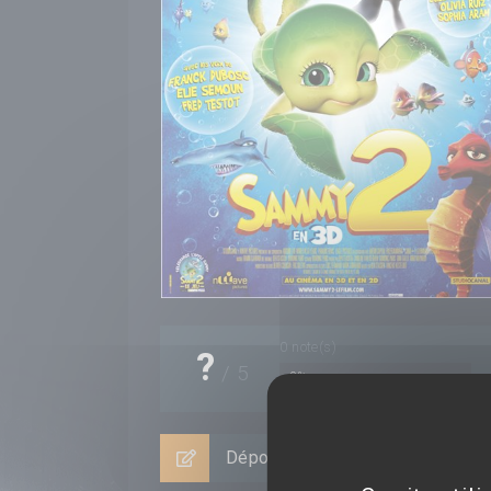
0
note(s)
?
/
5
0%
Déposer un avis