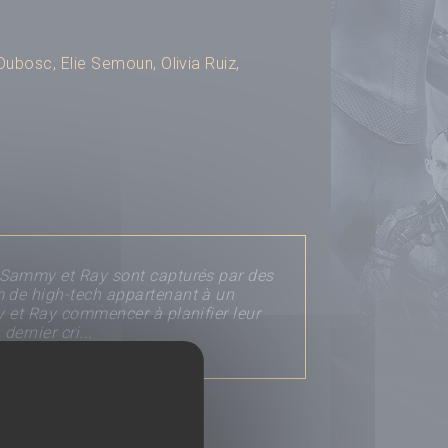
 Dubosc
,
Elie Semoun
,
Olivia Ruiz
,
, Sammy et Ray sont capturés par des
m de high-tech appartenant à un
y et Ray commencer à planifier leur
dernier cri...
un avis