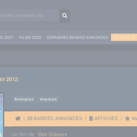
aire de recherche
Recherche
MS 2027
FILMS 2028
DERNIÈRES BANDES-ANNONCES
LE COIN DE
ût 2012
)
Animation
Aventure
|
BANDES-ANNONCES
|
AFFICHES
|
AV
Un film de :
Ben Stassen