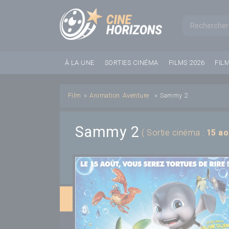
Panneau de gestion des cookies
Formul
À LA UNE
SORTIES CINÉMA
FILMS 2026
FIL
Film
»
Animation
Aventure
»
Sammy 2
Sammy 2
( Sortie cinéma :
15 ao