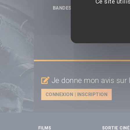
Ce site util
BANDES-ANNONCES
Aucune bande-annonce disponible...
Je donne mon avis sur l
CONNEXION | INSCRIPTION
FILMS
SORTIE CINÉ