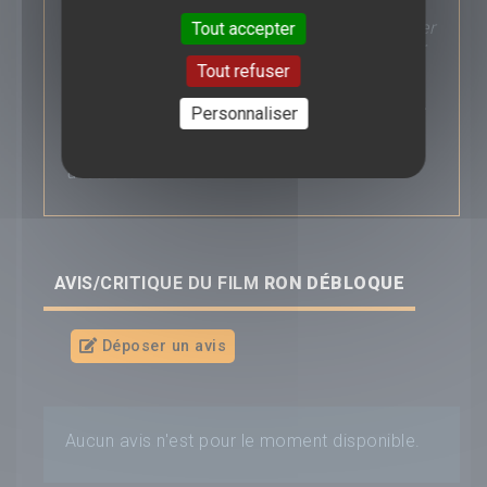
y a de plus normal, et de Ron, une prouesse
technologique connectée capable de marcher
Tout accepter
et de parler, et conçue pour être son meilleur
ami. Les dysfonctionnements de Ron à l’ère
Tout refuser
des réseaux sociaux entrainent le duo dans
d’incroyables péripéties au cours desquelles
Personnaliser
garçon et robot vont découvrir la notion
d’amitié sincère au milieu d’un joyeux
désordre...
AVIS/CRITIQUE DU FILM
RON DÉBLOQUE
Déposer un avis
Aucun avis n'est pour le moment disponible.