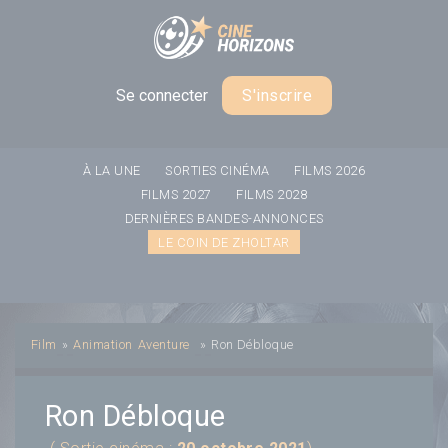
Panneau de gestion des cookies
Se connecter
S'inscrire
À LA UNE
SORTIES CINÉMA
FILMS 2026
FILMS 2027
FILMS 2028
DERNIÈRES BANDES-ANNONCES
LE COIN DE ZHOLTAR
Film
»
Animation
Aventure
»
Ron Débloque
Ron Débloque