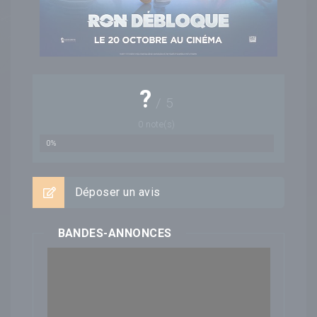
?
/
5
0
note(s)
0%
Déposer un avis
BANDES-ANNONCES