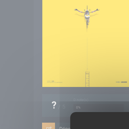
0
note(s)
?
/
5
0%
Déposer un avis