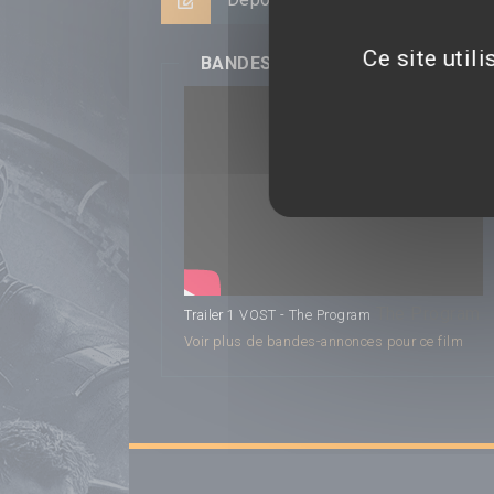
Ce site util
BANDES-ANNONCES
The Program
Trailer 1 VOST - The Program
Voir plus de bandes-annonces pour ce film