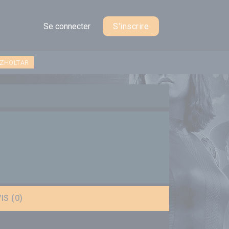
Se connecter
S'inscrire
 ZHOLTAR
IS (0)