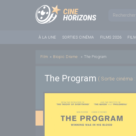
Panneau de gestion des cookies
Formul
À LA UNE
SORTIES CINÉMA
FILMS 2026
FIL
Film
»
Biopic
Drame
»
The Program
The Program
( Sortie cinéma 