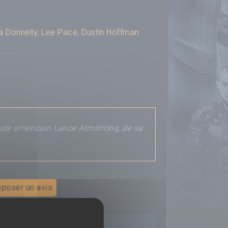
a Donnelly
,
Lee Pace
,
Dustin Hoffman
ste américain Lance Armstrong, de sa
poser un avis