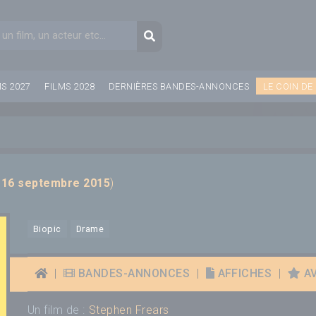
aire de recherche
Recherche
MS 2027
FILMS 2028
DERNIÈRES BANDES-ANNONCES
LE COIN DE
:
16 septembre 2015
)
Biopic
Drame
|
BANDES-ANNONCES
|
AFFICHES
|
AV
Un film de :
Stephen Frears