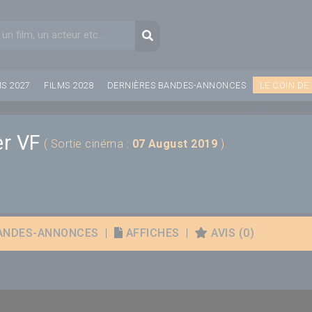
aire de recherche
Recherche
MS 2027
FILMS 2028
DERNIÈRES BANDES-ANNONCES
LE COIN DE
er VF
( Sortie cinéma :
07 August 2019
)
ANDES-ANNONCES
|
AFFICHES
|
AVIS (0)