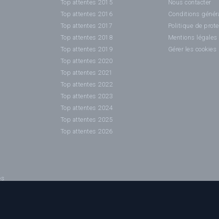
Top attentes 2015
Nous contacter
Top attentes 2016
Conditions généra
Top attentes 2017
Politique de prot
Top attentes 2018
Mentions légales
Top attentes 2019
Gérer les cookies
Top attentes 2020
Top attentes 2021
Top attentes 2022
Top attentes 2023
Top attentes 2024
Top attentes 2025
Top attentes 2026
es
es / affiches sont la propriété de leurs auteurs ainsi que des sociétés de