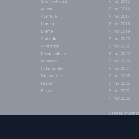
Science-Fiction
Films 2015
Action
Films 2016
Aventure
Films 2017
Horreur
Films 2018
Drame
Films 2019
Comédie
Films 2020
Animation
Films 2021
Documentaire
Films 2022
Romance
Films 2023
Catastrophe
Films 2024
Fantastique
Films 2025
Péplum
Films 2026
Biopic
Films 2027
Films 2028
Bandes-annonc
©2024 Cinéhorizons.net - IMPORTANT : Toutes les imag