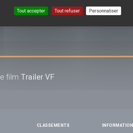
S (0) SUR CETTE VIDÉO DE
PLAYMOBIL, LE FILM
Tout accepter
Tout refuser
Personnaliser
e film
Trailer VF
CLASSEMENTS
INFORMATIO