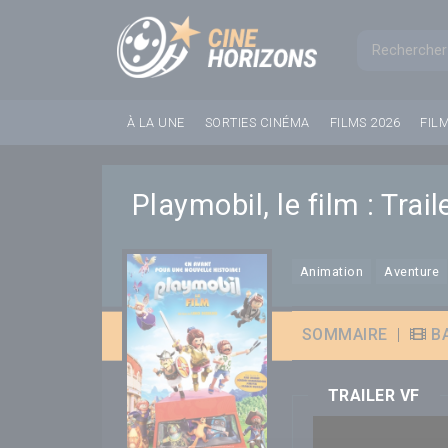
Panneau de gestion des cookies
Formul
À LA UNE
SORTIES CINÉMA
FILMS 2026
FIL
Playmobil, le film : Trail
Animation
Aventure
SOMMAIRE
|
B
TRAILER VF