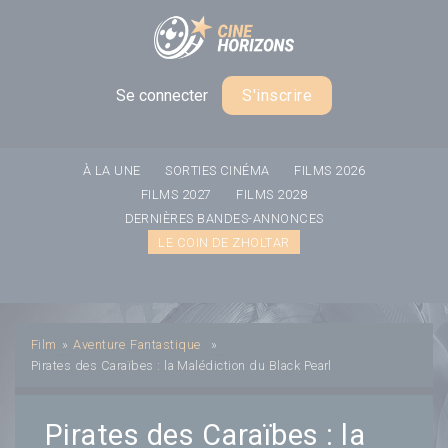
Panneau de gestion des cookies
Se connecter
S'inscrire
À LA UNE
SORTIES CINÉMA
FILMS 2026
FILMS 2027
FILMS 2028
DERNIÈRES BANDES-ANNONCES
LE COIN DE ZHOLTAR
Film
»
Aventure
Fantastique
»
Pirates des Caraïbes : la Malédiction du Black Pearl
Pirates des Caraïbes : la