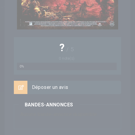
?
/
5
0
note(s)
0%
Déposer un avis
BANDES-ANNONCES
Aucune bande-annonce disponible...