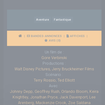
Aventure
Fantastique
|
BANDES-ANNONCES
|
AFFICHES
|
AVIS (0)
Un film de :
Gore Verbinski
Productions :
Walt Disney Pictures
,
Jerry Bruckheimer Films
Scénario :
Terry Rossio
,
Ted Elliott
Avec :
Johnny Depp
,
Geoffrey Rush
,
Orlando Bloom
,
Keira
Knightley
,
Jonathan Pryce
,
Jack Davenport
,
Lee
Arenberg
,
Mackenzie Crook
,
Zoe Saldana