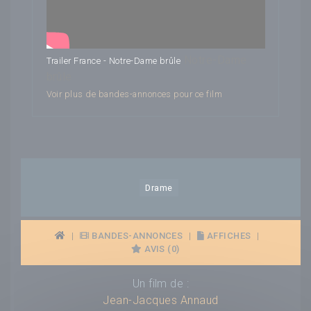
Notre-Dame
Trailer France - Notre-Dame brûle
brûle
Voir plus de bandes-annonces pour ce film
Drame
|
BANDES-ANNONCES
|
AFFICHES
|
AVIS (0)
Un film de :
Jean-Jacques Annaud