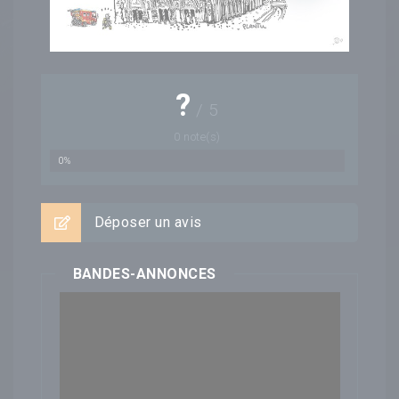
?
/
5
0
note(s)
0%
Déposer un avis
BANDES-ANNONCES