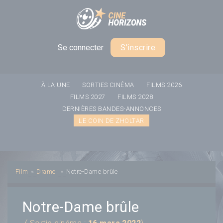
Panneau de gestion des cookies
Se connecter
S'inscrire
À LA UNE
SORTIES CINÉMA
FILMS 2026
FILMS 2027
FILMS 2028
DERNIÈRES BANDES-ANNONCES
LE COIN DE ZHOLTAR
Film
»
Drame
»
Notre-Dame brûle
Notre-Dame brûle