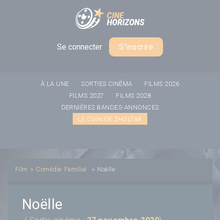
Panneau de gestion des cookies
Se connecter
S'inscrire
À LA UNE
SORTIES CINÉMA
FILMS 2026
FILMS 2027
FILMS 2028
DERNIÈRES BANDES-ANNONCES
LE COIN DE ZHOLTAR
Film
»
Comédie
Familial
»
Noëlle
Noëlle