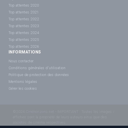
Top attentes 2020
Top attentes 2021
Top attentes 2022
Top attentes 2023
Top attentes 2024
Top attentes 2025
Top attentes 2026
INFORMATIONS
Nous contacter
Conditions générales d'utilisation
Politique de protection des données
Mentions légales
Gérer les cookies
©2024 Cinéhorizons.net - IMPORTANT : Toutes les images /
affiches sont la propriété de leurs auteurs ainsi que des
sociétés de cinéma respectives.