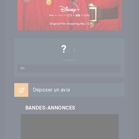
?
/
5
0
note(s)
0%
Déposer un avis
BANDES-ANNONCES